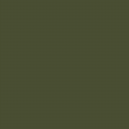
Sie haben haben so
Mail mit dem Betreff
Einreichungsunter
uns erhalten.
Sollte die Mail nicht i
Inbox sein, schauen 
auch im Spam-Ordne