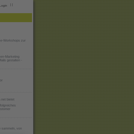
|
|
Login
e-Workshops zur
ven-Marketing
ails gestalten -
or
net bietet
folgreiches
ustomer
 sammeln, von