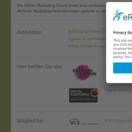
Die Adobe Marketing Cloud bietet eine umfassende Suite an Lö
all Ihren Marketing-Anforderungen gerecht zu werden.
Aktivitäten
Adobe baut Partner-Ökosystem aus
Agentic AI als Wendepunkt
Adobe bündelt KI-Agenten-Power
Hier treffen Sie uns
B2B Communica
Digitalkonferen
Mitglied bei
VOI Verband Or