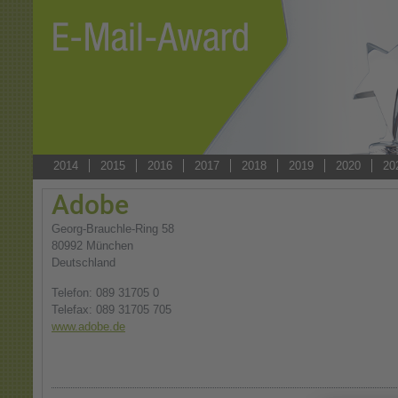
2014
2015
2016
2017
2018
2019
2020
20
Adobe
Georg-Brauchle-Ring 58
80992
München
Deutschland
Telefon: 089 31705 0
Telefax: 089 31705 705
www.adobe.de