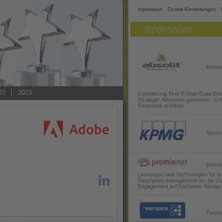
Impressum
Cookie-Einstellungen
Sponsoren
Inhous
22
2023
Optimierung Ihrer E-Mail-/Data Dri
Strategie: Adressen gewinnen - E-M
Response erhöhen
Spons
promio.
Leistungen und Technologien für er
Touchpoint-Management an, für C
Engagement auf höchstem Niveau
Punkte