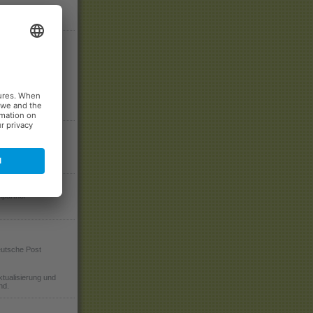
tiven Prämien
c zählt zu den am
utions-,
haften am Markt.
r
partner
utsche Post
ktualisierung und
nd.