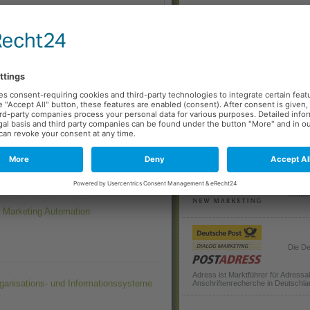
Coupons profitieren und mit attrak
sungen für digitales Marketing, um
belohnen.
valanti
schnellsten wachsenden Digital Sol
Consulting- und Software-Gesellsc
Partne
tion Days
Medien
z Marketing Automation
Die De
Adress ist Marktführer für Adressa
ganisations- und Informationssysteme
Anschriftenrecherche in Deutschla