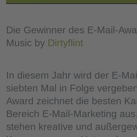
service to embed
powered by
video content that
Usercentrics Consen
Die Gewinner des E-Mail-Awa
may collect data abou
Management Platfor
Music by
Dirtyflint
your activity. Please
&
eRecht24
review the details an
accept the service to
In diesem Jahr wird der E-Ma
watch this video.
siebten Mal in Folge vergeben
Award zeichnet die besten 
Bereich E-Mail-Marketing aus
stehen kreative und außerge