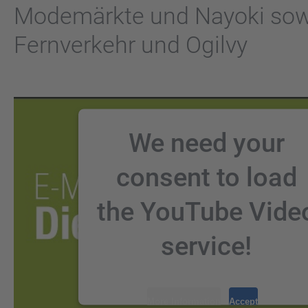
Modemärkte und Nayoki sow
Fernverkehr und Ogilvy
We need your
consent to load
the YouTube Vide
service!
We use a third party
More Information
Accept