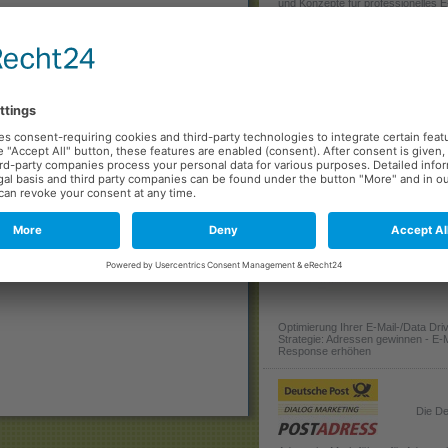
und Konzepte für professionelles E
Spons
DLER Kundenkarte verknüpft.
r speziell auf die Kundenkarte
Die Ad
 der Kundenkarte, sondern auch die
Cloud bietet eine umfassende Suit
sind dynamisch und hochpersonalisiert
digitales Marketing, um all Ihren Ma
grund gibt es dazu noch weitere
Anforderungen gerecht zu werden.
ngen wie zum Beispiel zum
automatisch stattfinden und dann in der
n Kommunikation für den User.
Inhous
Optimierung Ihrer E-Mail-/Data Dri
Strategie: Adressen gewinnen - E-M
Response erhöhen
Die De