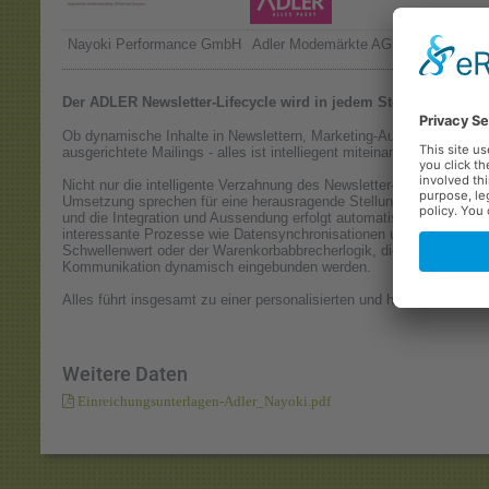
Nayoki Performance GmbH
Adler Modemärkte AG
Der ADLER Newsletter-Lifecycle wird in jedem Step mit der A
Ob dynamische Inhalte in Newslettern, Marketing-Automationen ode
ausgerichtete Mailings - alles ist intelliegent miteinander verzahnt.
Nicht nur die intelligente Verzahnung des Newsletter-Lifecycle mit
Umsetzung sprechen für eine herausragende Stellung: Alle Inhalte 
und die Integration und Aussendung erfolgt automatisiert. Im Hinter
interessante Prozesse wie Datensynchronisationen und -Auswertu
Schwellenwert oder der Warenkorbabbrecherlogik, die ebenfalls voll
Kommunikation dynamisch eingebunden werden.
Alles führt insgesamt zu einer personalisierten und hochrelevante
Weitere Daten
Einreichungsunterlagen-Adler_Nayoki.pdf