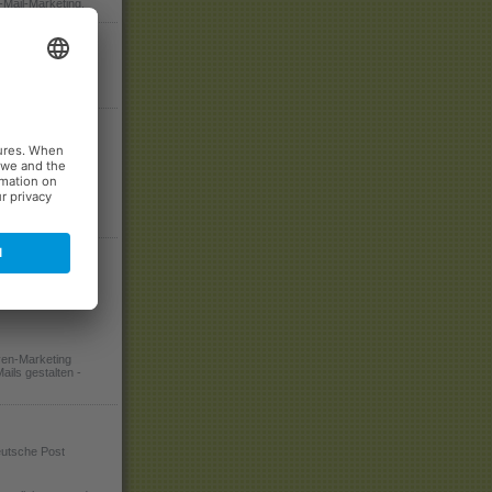
-Mail-Marketing.
or
obe Marketing
e an Lösungen für
rketing-
e-Workshops zur
ven-Marketing
ails gestalten -
utsche Post