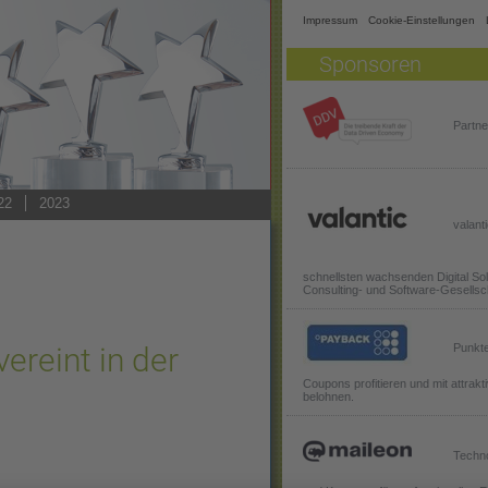
Impressum
Cookie-Einstellungen
Sponsoren
Partne
22
2023
valanti
schnellsten wachsenden Digital Sol
Consulting- und Software-Gesellsc
ereint in der
Punkte
Coupons profitieren und mit attrak
belohnen.
Techno