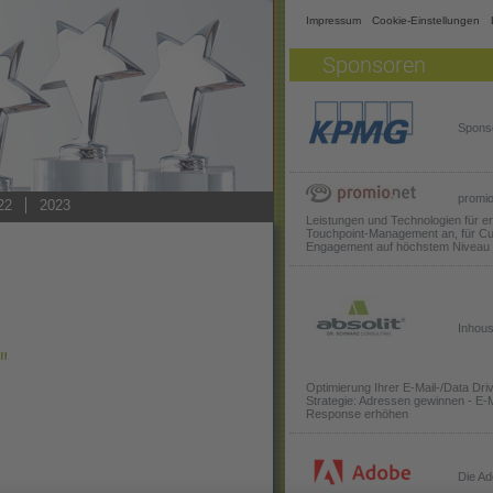
Impressum
Cookie-Einstellungen
Sponsoren
Spons
promio.
22
2023
Leistungen und Technologien für er
Touchpoint-Management an, für C
Engagement auf höchstem Niveau
Inhous
"
Optimierung Ihrer E-Mail-/Data Dri
Strategie: Adressen gewinnen - E-M
Response erhöhen
Die Ad