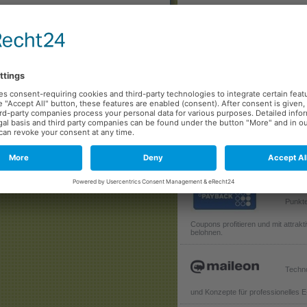
Cloud bietet eine umfassende Suit
digitales Marketing, um all Ihren Ma
Anforderungen gerecht zu werden.
eren soll.
id) heraus getriggert
Medien
r App herausgestellt, sodass über das
wird.
valanti
schnellsten wachsenden Digital Sol
Consulting- und Software-Gesellsc
Punkte
Coupons profitieren und mit attrak
belohnen.
Techno
und Konzepte für professionelles E