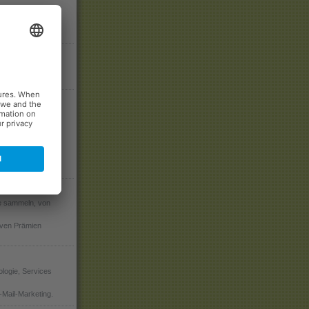
e an Lösungen für
rketing-
partner
c zählt zu den am
utions-,
haften am Markt.
 sammeln, von
tiven Prämien
logie, Services
-Mail-Marketing.