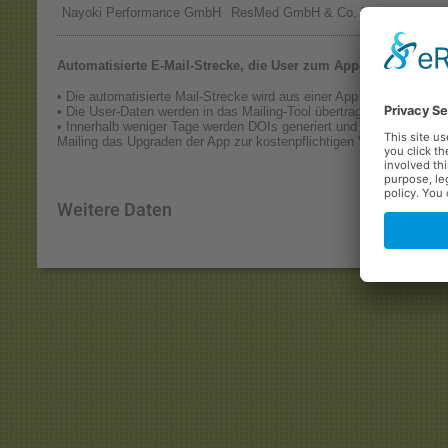
Nayoki Performance GmbH
ResMed GmbH & Co. KG
Automatisierte E-Mail-Strecke, die User zum App-Upgrade animi
• Die automatisierte Mail-Strecke wird aus einer App (iOS und Andro
• Die User-Daten werden in das Mailing-Tool übertragen.
• Innerhalb weniger Tage werden DOIs generiert und die Vorteile de
Mailing das Upgraden der App zur kostenpflichtigen Version forciert 
Weitere Daten