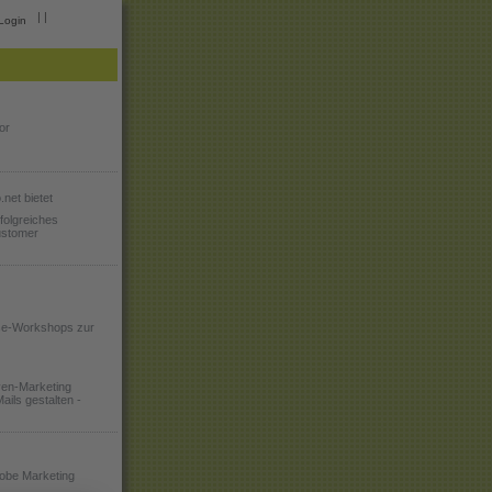
|
|
Login
or
net bietet
folgreiches
ustomer
e-Workshops zur
ven-Marketing
ails gestalten -
obe Marketing